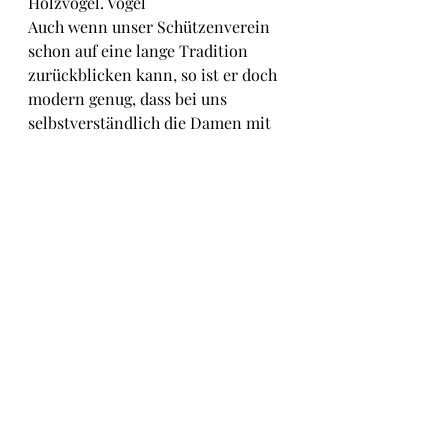
Holzvogel. Vogel
Auch wenn unser Schützenverein 
schon auf eine lange Tradition 
zurückblicken kann, so ist er doch 
modern genug, dass bei uns 
selbstverständlich die Damen mit 
der gleichen Berechtigung auf den 
Vogel schießen können, wie die 
Männer. Im Jahr 2013 konnten wir 
der ersten Schützenkönigin 
zujubeln.
Vereine
Aktuelle Beiträge
Alle ansehen